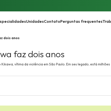
specialidades
Unidades
Contato
Perguntas frequentes
Trab
z dois anos
wa faz dois anos
ikawa, vítima da violência em São Paulo. Em seu legado, está milhões d