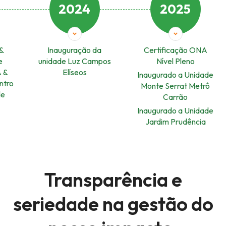
2024
2025
 &
Inauguração da
Certificação ONA
e
unidade Luz Campos
Nível Pleno
 &
Elíseos
Inaugurado a Unidade
ntro
Monte Serrat Metrô
de
Carrão
Inaugurado a Unidade
Jardim Prudência
Transparência e
seriedade na gestão
do