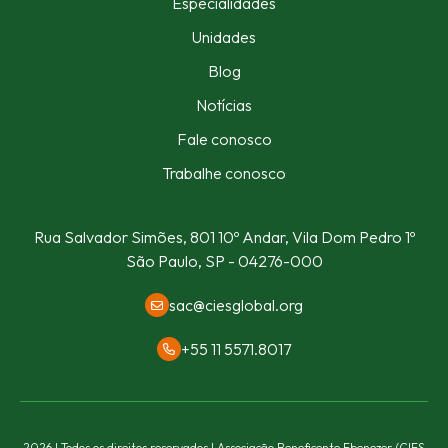
Especialidades
Unidades
Blog
Notícias
Fale conosco
Trabalhe conosco
Rua Salvador Simões, 801
10º Andar, Vila Dom Pedro 1º
São Paulo, SP - 04276-000
sac@ciesglobal.org
+55 11 5571.8017
2026 | Todos os direitos reservados | Associação Beneficente Ebenezer (CIES