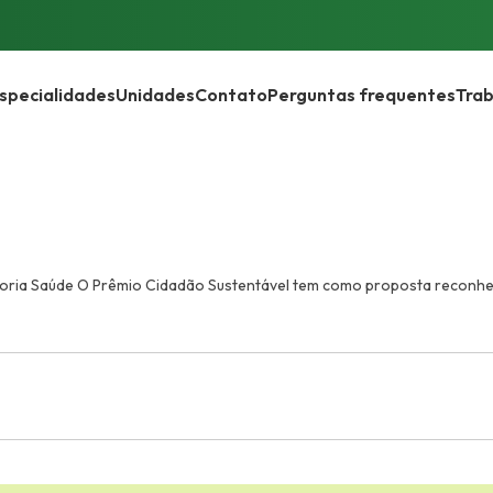
specialidades
Unidades
Contato
Perguntas frequentes
Trab
goria Saúde O Prêmio Cidadão Sustentável tem como proposta reconhe